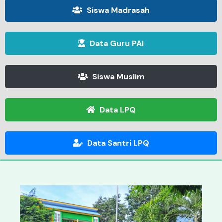
Siswa Madrasah
Data Guru PAI
Siswa Muslim
Data LPQ
Data Santri LPQ